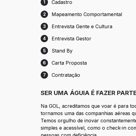
Cadastro
1
Etapa 1: Cadastro
Mapeamento Comportamental
2
Etapa 2: Mapeamento Comportamental
Entrevista Gente e Cultura
3
Etapa 3: Entrevista Gente e Cultura
Entrevista Gestor
4
Etapa 4: Entrevista Gestor
Stand By
5
Etapa 5: Stand By
Carta Proposta
6
Etapa 6: Carta Proposta
Contratação
7
Etapa 7: Contratação
SER UMA ÁGUIA É FAZER PART
Na GOL, acreditamos que voar é para tod
tornamos uma das companhias aéreas q
Temos orgulho de inovar constantemente
simples e acessível, como o check-in com
pessoas com deficiência.