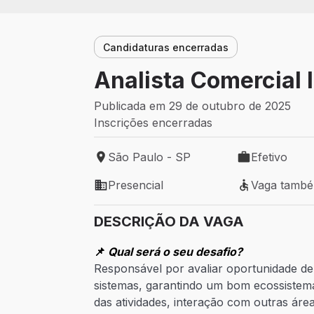
Candidaturas encerradas
Analista Comercial I
Publicada em 29 de outubro de 2025
Inscrições encerradas
São Paulo - SP
Efetivo
Local de trabalho: São Paulo - SP
Tipo de vaga: 
Presencial
Vaga tamb
Modelo de trabalho: Presencial
Vaga também 
DESCRIÇÃO DA VAGA
📌
Qual será o seu desafio?
Responsável por avaliar oportunidade de
sistemas, garantindo um bom ecossistema 
das atividades, interação com outras á