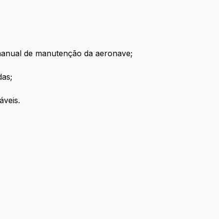
manual de manutenção da aeronave;
das;
icáveis.