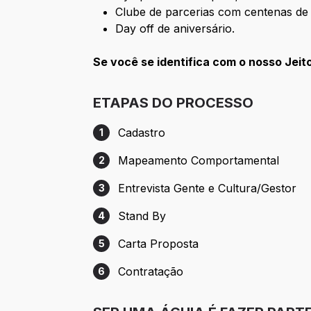
Clube de parcerias com centenas de
Day off de aniversário.
Se você se identifica com o nosso Jeit
ETAPAS DO PROCESSO
Cadastro
1
Etapa 1: Cadastro
Mapeamento Comportamental
2
Etapa 2: Mapeamento Comportamental
Entrevista Gente e Cultura/Gestor
3
Etapa 3: Entrevista Gente e Cultura/Gest
Stand By
4
Etapa 4: Stand By
Carta Proposta
5
Etapa 5: Carta Proposta
Contratação
6
Etapa 6: Contratação