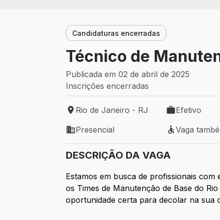
Candidaturas encerradas
Técnico de Manuten
Publicada em 02 de abril de 2025
Inscrições encerradas
Rio de Janeiro - RJ
Efetivo
Local de trabalho: Rio de Janeiro - RJ
Tipo de vaga: 
Presencial
Vaga tamb
Modelo de trabalho: Presencial
Vaga também 
DESCRIÇÃO DA VAGA
Estamos em busca de profissionais com
os Times de Manutenção de Base do Rio d
oportunidade certa para decolar na sua c