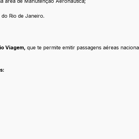
na área de Manutenção Aeronáutica;
 do Rio de Janeiro.
io Viagem,
que te permite emitir passagens aéreas naciona
s: