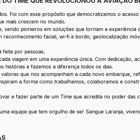
E DO TIME QUE REVOLUCIONOU A AVIAÇÃO B
os. Foi com esse propósito que democratizamos o acesso 
ue mais crescem no mundo.
, sendo pioneiros em soluções que tornam a experiência d
 reconhecimento facial, wi-fi a bordo, geolocalização móv
feita por pessoas.
ada viagem em uma experiência única. Com dedicação, aco
histórias e fazemos a diferença todos os dias.
or valores que nos acompanham a cada novo embarque, re
 inspiram a forma como trabalhamos, colaboramos e const
ovar e fazer parte de um Time que acredita no poder das 
uma equipe que tem orgulho de ser Sangue Laranja, vivendo
AS